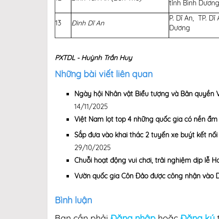
tỉnh Bình Dươn
P. Dĩ An, TP. Dĩ 
13
Đình Dĩ An
Dương
PXTDL - Huỳnh Trần Huy
Những bài viết liên quan
Ngày hội Nhân vật Biểu tượng và Bản quyền 
14/11/2025
Việt Nam lọt top 4 những quốc gia có nền ẩm 
Sắp đưa vào khai thác 2 tuyến xe buýt kết nối
29/10/2025
Chuỗi hoạt động vui chơi, trải nghiệm dịp lễ
Vườn quốc gia Côn Đảo được công nhận vào D
Bình luận
Bạn cần phải
Đăng nhập
hoặc
Đăng ký
t