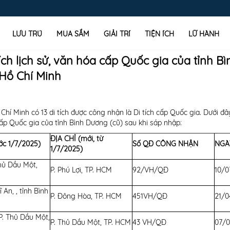
LƯU TRÚ
MUA SẮM
GIẢI TRÍ
TIỆN ÍCH
LỮ HÀNH
ích lịch sử, văn hóa cấp Quốc gia của tỉnh Bì
 Hồ Chí Minh
hí Minh có 13 di tích được công nhận là Di tích cấp Quốc gia. Dưới đâ
 cấp Quốc gia của tỉnh Bình Dương (cũ) sau khi sáp nhập:
ĐỊA CHỈ (mới, từ
ước 1/7/2025)
Số QĐ CÔNG NHẬN
NGÀ
1/7/2025)
Thủ Dầu Một,
P. Phú Lợi, TP. HCM
92/VH/QĐ
10/0
g
ĩ An, , tỉnh Bình
P. Đông Hòa, TP. HCM
451VH/QĐ
21/0
P. Thủ Dầu Một,
P. Thủ Dầu Một, TP. HCM
43 VH/QĐ
07/0
g