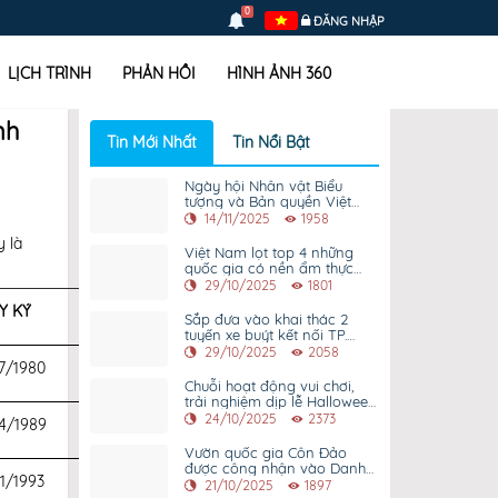
0
ĐĂNG NHẬP
LỊCH TRÌNH
PHẢN HỒI
HÌNH ẢNH 360
nh
Tin Mới Nhất
Tin Nổi Bật
Ngày hội Nhân vật Biểu
tượng và Bản quyền Việt
Nam - Hàn Quốc chính thức
14/11/2025
1958
khai mạc tại WTC Bình
y là
Dương
Việt Nam lọt top 4 những
quốc gia có nền ẩm thực
hấp dẫn nhất thế giới 2025
29/10/2025
1801
Y KÝ
Sắp đưa vào khai thác 2
tuyến xe buýt kết nối TP.
HCM với khu vực Bình Dương
29/10/2025
2058
(cũ) và Bà Rịa - Vũng Tàu
7/1980
(cũ)
Chuỗi hoạt động vui chơi,
trải nghiệm dịp lễ Halloween
năm 2025 tại AEON Mall
24/10/2025
2373
4/1989
Bình Dương Canary
Vườn quốc gia Côn Đảo
được công nhận vào Danh
1/1993
lục xanh
21/10/2025
1897