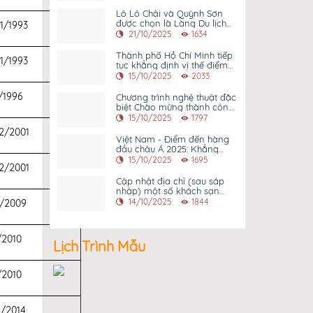
Lô Lô Chải và Quỳnh Sơn
được chọn là Làng Du lịch
1/1993
tốt nhất thế giới năm 2025
21/10/2025
1634
Thành phố Hồ Chí Minh tiếp
1/1993
tục khẳng định vị thế điểm
đến hàng đầu châu Á tại giải
15/10/2025
2033
thưởng Du lịch Thế giới 2025
- Word Travel Awards 2025
/1996
Chương trình nghệ thuật đặc
biệt Chào mừng thành công
Đại hội Đại biểu Đảng bộ
15/10/2025
1797
Thành phố Hồ Chí Minh lần
2/2001
thứ I nhiệm kỳ 2025 - 2030
Việt Nam - Điểm đến hàng
đầu châu Á 2025: Khẳng
định vị thế trên bản đồ du
15/10/2025
1695
2/2001
lịch thế giới
Cập nhật địa chỉ (sau sáp
nhập) một số khách sạn
được xếp hạng trên địa bàn
14/10/2025
1844
3/2009
tỉnh Bình Dương cũ tính đến
hiện tại
/2010
Lịch Trình Mẫu
/2010
/2014