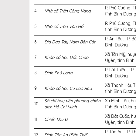
P. Phú Cường, T
4
Nhà cổ Trần Công Vàng
tỉnh Bình Dươn
P. Phú Cường, T
5
Nhà cổ Trần Văn Hổ
tỉnh Bình Dươn
P. An Tây, TP. B
6
Địa Đạo Tây Nam Bến Cát
Bình Dương
Xã Tân Mỹ, huy
7
Khảo cổ học Dốc Chùa
Uyên, tỉnh Bìn
P. Lái Thiêu, TP.
8
Đình Phú Long
Bình Dương
Xã Thạnh Hội, T
9
Khảo cổ học Cù Lao Rùa
tỉnh Bình Dươn
Sở chỉ huy tiền phương chiến
Xã Minh Tân, h
10
dịch Hồ Chí Minh
tỉnh Bình Dươn
Xã Đất Cuốc, h
11
Chiến khu Đ
Uyên, tỉnh Bìn
P. Tân An, TP. 
12
Đình Tân An (Bến Thế)