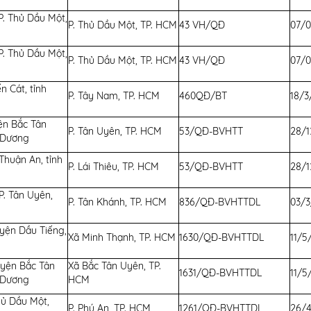
P. Thủ Dầu Một,
P. Thủ Dầu Một, TP. HCM
43 VH/QĐ
07/0
g
P. Thủ Dầu Một,
P. Thủ Dầu Một, TP. HCM
43 VH/QĐ
07/0
g
ến Cát, tỉnh
P. Tây Nam, TP. HCM
460QĐ/BT
18/3
ện Bắc Tân
P. Tân Uyên, TP. HCM
53/QĐ-BVHTT
28/1
h Dương
 Thuận An, tỉnh
P. Lái Thiêu, TP. HCM
53/QĐ-BVHTT
28/1
P. Tân Uyên,
P. Tân Khánh, TP. HCM
836/QĐ-BVHTTDL
03/
g
uyện Dầu Tiếng,
Xã Minh Thạnh, TP. HCM
1630/QĐ-BVHTTDL
11/5
g
uyện Bắc Tân
Xã Bắc Tân Uyên, TP.
1631/QĐ-BVHTTDL
11/5
h Dương
HCM
Thủ Dầu Một,
P. Phú An, TP. HCM
1261/QĐ-BVHTTDL
26/4