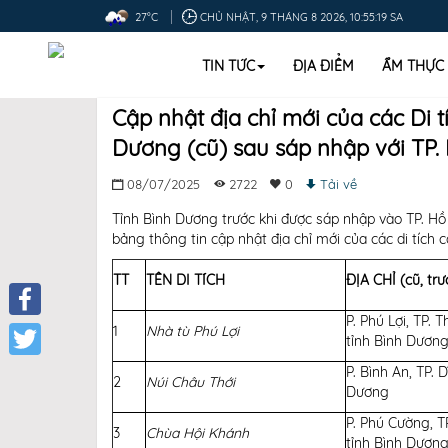
27°C
CHỦ NHẬT, 9 THÁNG 8 2026, 10:55:20 SA
TIN TỨC
ĐỊA ĐIỂM
ẨM THỰC
Cập nhật địa chỉ mới của các Di t
Dương (cũ) sau sáp nhập với TP.
08/07/2025
2722
0
Tải về
Tỉnh Bình Dương trước khi được sáp nhập vào TP. Hồ C
bảng thông tin cập nhật địa chỉ mới của các di tích
TT
TÊN DI TÍCH
ĐỊA CHỈ (cũ, tr
P. Phú Lợi, TP. 
Facebook
1
Nhà tù Phú Lợi
tỉnh Bình Dươn
Twitter
P. Bình An, TP. D
2
Núi Châu Thới
Dương
P. Phú Cường, T
3
Chùa Hội Khánh
tỉnh Bình Dươn