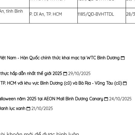
g
An, tỉnh Bình
P. Dĩ An, TP. HCM
1185/QĐ-BVHTTDL
28/3
Việt Nam - Hàn Quốc chính thức khai mạc tại WTC Bình Dương
thực hấp dẫn nhất thế giới 2025
29/10/2025
 TP. HCM với khu vực Bình Dương (cũ) và Bà Rịa - Vũng Tàu (cũ)
 Halloween năm 2025 tại AEON Mall Bình Dương Canary
24/10/2025
anh lục xanh
21/10/2025
ài khoản mới để được bình luận.