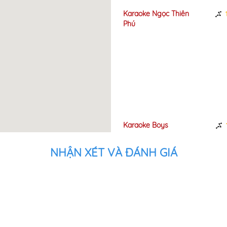
Karaoke Ngọc Thiên
Karaoke Minh 
580m
1,30km
Phú
Karaoke Boys
Karaoke Quốc
930m
1,47km
NHẬN XÉT VÀ ĐÁNH GIÁ