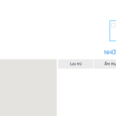
NHỮ
Lưu trú
Ẩm th