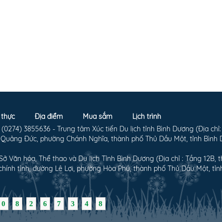
thực
Địa điểm
Mua sắm
Lịch trình
0274) 3855636 - Trung tâm Xúc tiến Du lịch tỉnh Bình Dương (Địa chỉ:
 Quảng Đức, phường Chánh Nghĩa, thành phố Thủ Dầu Một, tỉnh Bình
Sở Văn hóa, Thể thao và Du lịch Tỉnh Bình Dương (Địa chỉ : Tầng 12B, t
hính tỉnh, đường Lê Lợi, phường Hòa Phú, thành phố Thủ Dầu Một, tỉn
0
8
2
6
7
3
4
8