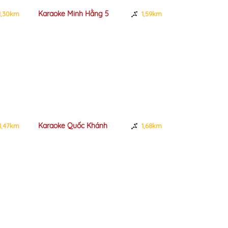
Hằng 5
Karaoke Trần Long
1,59km
1,84km
 Khánh
Karaoke Thuỷ Tiên
1,68km
2,18km