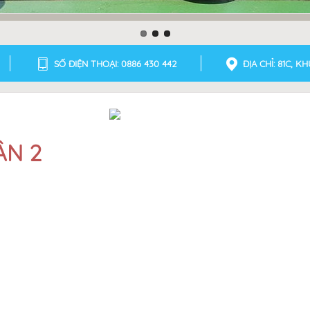
SỐ ĐIỆN THOẠI: 0886 430 442
ĐỊA CHỈ: 81C, 
ÂN 2