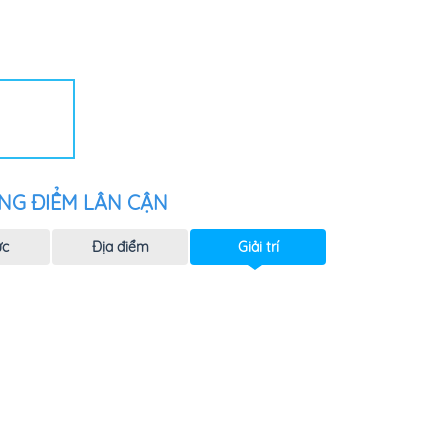
NG ĐIỂM LÂN CẬN
ực
Địa điểm
Giải trí