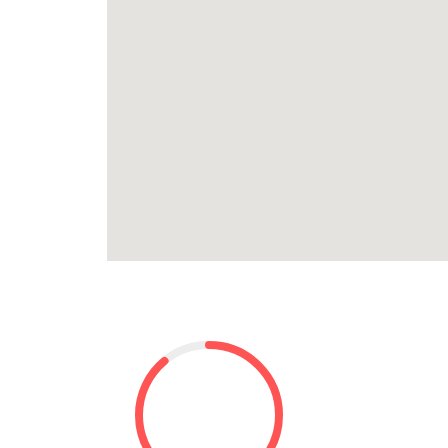
Karaoke Kim Lệ Đô
Karaoke Phượng Hồng