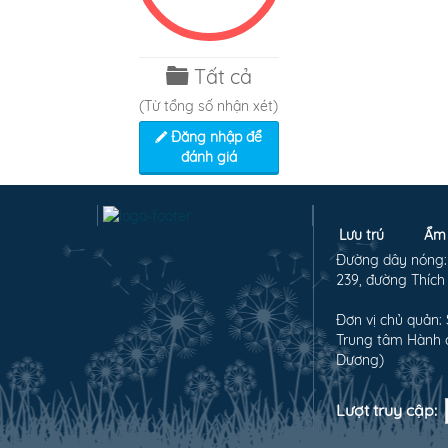
Tất cả
(Từ tổng số
nhận xét)
Đăng nhập để
đánh giá
Lưu trú
Ẩm 
Đường dây nóng: (
239, đường Thích
Đơn vị chủ quản: 
Trung tâm Hành c
Dương)
Lượt truy cập: