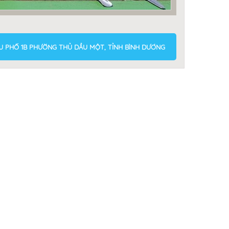
KHU PHỐ 1B PHƯỜNG THỦ DẦU MỘT, TỈNH BÌNH DƯƠNG