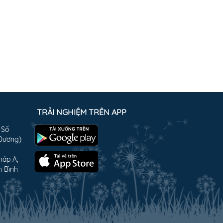
TRẢI NGHIỆM TRÊN APP
 Số
 Dương)
háp A,
h Bình