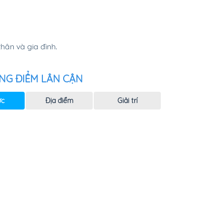
ân và gia đình.
NG ĐIỂM LÂN CẬN
ực
Địa điểm
Giải trí