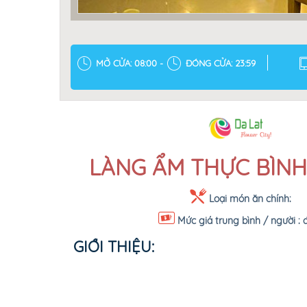
MỞ CỬA: 08:00 -
ĐÓNG CỬA: 23:59
LÀNG ẨM THỰC BÌN
Loại món ăn chính:
Mức giá trung bình / người :
GIỚI THIỆU: