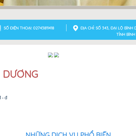
SỐ ĐIỆN THOẠI: 02743811418
ĐỊA CHỈ: SỐ 343, ĐẠI LỘ BÌ
TỈNH BÌN
H DƯƠNG
đ - đ
NHỮNG DỊCH VỤ PHỔ BIẾN