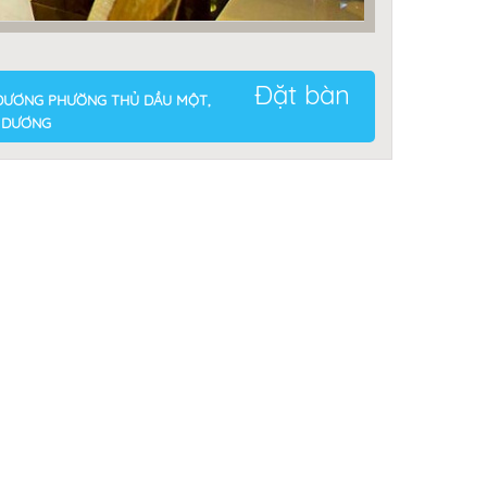
Đặt bàn
NH DƯƠNG PHƯỜNG THỦ DẦU MỘT,
H DƯƠNG