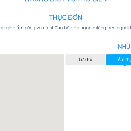
THỰC ĐƠN
g gian ấm cúng và có những bữa ăn ngon miệng bên người th
NHỮ
Lưu trú
Ẩm th