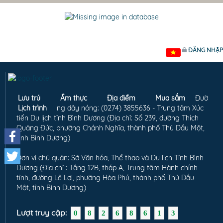
ĐĂNG NHẬP
Lưu trú
Ẩm thực
Địa điểm
Mua sắm
Đườ
Lịch trình
ng dây nóng: (0274) 3855636 - Trung tâm Xúc
tiến Du lịch tỉnh Bình Dương (Địa chỉ: Số 239, đường Thích
Quảng Đức, phường Chánh Nghĩa, thành phố Thủ Dầu Một,
tỉnh Bình Dương)
Facebook
Đơn vị chủ quản: Sở Văn hóa, Thể thao và Du lịch Tỉnh Bình
Dương (Địa chỉ : Tầng 12B, tháp A, Trung tâm Hành chính
Twitter
tỉnh, đường Lê Lợi, phường Hòa Phú, thành phố Thủ Dầu
Một, tỉnh Bình Dương)
Lượt truy cập:
0
8
2
6
8
6
1
3