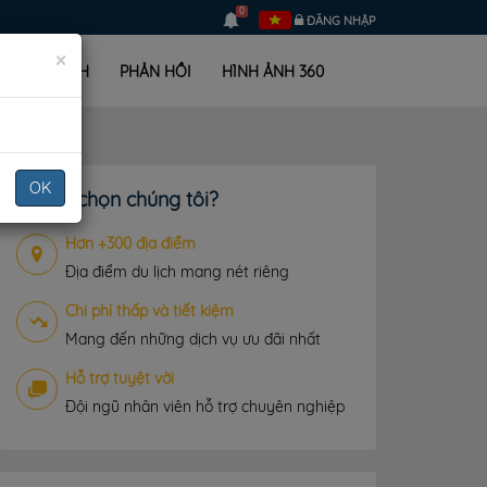
0
ĐĂNG NHẬP
×
LỊCH TRÌNH
PHẢN HỒI
HÌNH ẢNH 360
OK
Vì sao chọn chúng tôi?
Hơn +300 địa điểm
Địa điểm du lịch mang nét riêng
Chi phí thấp và tiết kiệm
Mang đến những dịch vụ ưu đãi nhất
Hỗ trợ tuyệt vời
Đội ngũ nhân viên hỗ trợ chuyên nghiệp