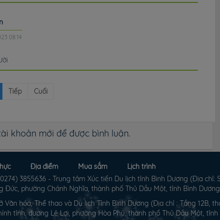
n
023 08:14
ười
Tiếp
Cuối
ài khoản mới để được bình luận.
hực
Địa điểm
Mua sắm
Lịch trình
274) 3855636 - Trung tâm Xúc tiến Du lịch tỉnh Bình Dương (Địa chỉ: 
 Đức, phường Chánh Nghĩa, thành phố Thủ Dầu Một, tỉnh Bình Dương
ở Văn hóa, Thể thao và Du lịch Tỉnh Bình Dương (Địa chỉ : Tầng 12B, th
ính tỉnh, đường Lê Lợi, phường Hòa Phú, thành phố Thủ Dầu Một, tỉnh