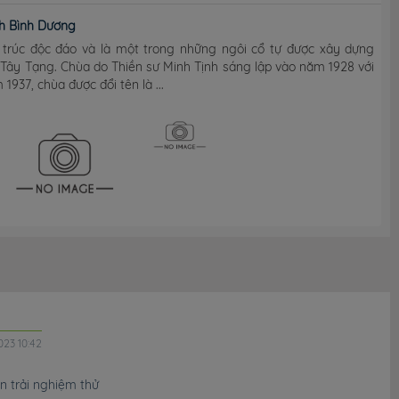
h Bình Dương
 trúc độc đáo và là một trong những ngôi cổ tự được xây dựng
Tây Tạng. Chùa do Thiền sư Minh Tịnh sáng lập vào năm 1928 với
937, chùa được đổi tên là ...
023 10:42
n trải nghiệm thử