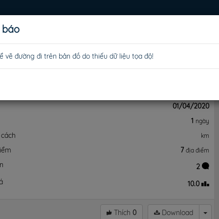
 báo
LƯU TRÚ
MUA SẮM
GIẢI TRÍ
TIỆN ÍCH
LỮ HÀNH
 vẽ đường đi trên bản đồ do thiếu dữ liệu tọa độ!
y
01/04/2020
y
1
ngày
 cách
km
điểm
7
địa điểm
ận
2
á
10.0
Thích
0
Download