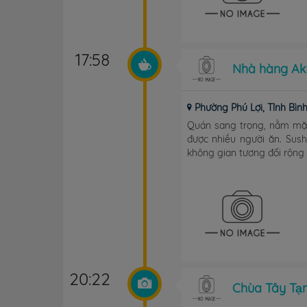
17:58
Nhà hàng Ak
Phường Phú Lợi, Tỉnh Bìn
Quán sang trọng, nằm mặt 
được nhiều người ăn. Sush
không gian tương đối rộng r
20:22
Chùa Tây Tạ