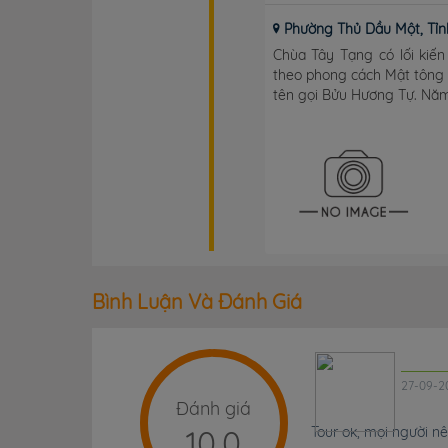
Phường Thủ Dầu Một, Tỉn
Chùa Tây Tạng có lối kiến
theo phong cách Mật tông 
tên gọi Bửu Hương Tự. Năm 1
Bình Luận Và Đánh Giá
27-09-2
Đánh giá
10.0
Tour ok, mọi người nê