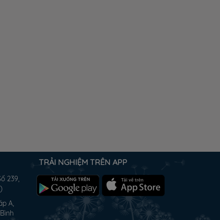
TRẢI NGHIỆM TRÊN APP
Số 239,
)
áp A,
 Bình