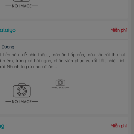
ataiyo
Miễn phí
h Dương
tiền nên dễ nhìn thấy, , món ăn hấp dẫn, màu sắc rất thu hút
i mềm, trứng cá hồi ngon, nhân viên phục vụ rất tốt, nhiệt tình
ãi. Nhanh tay rủ nhau đi ăn ...
ng
Miễn phí