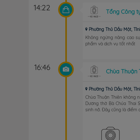
14:22
Tổng Công ty
Phường Thủ Dầu Một, Tỉn
Không ngừng nâng cao sự
phẩm và dịch vụ tốt nhất
16:46
Chùa Thuận 
Phường Thủ Dầu Một, Tỉn
Chùa Thuận Thiên không nh
Dương thờ Bà Chúa Thai Sa
sinh nở. Đây cũng là điểm đ