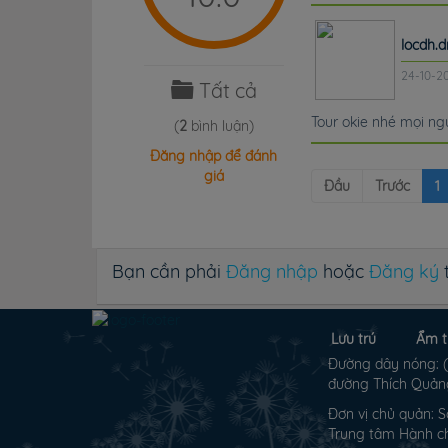
locdh.d
24-10-2
Tất cả
Tour okie nhé mọi ng
(
2
bình luận)
Đăng nhập để đánh
giá
Đầu
Trước
1
Bạn cần phải
Đăng nhập
hoặc
Đăng ký
t
Lưu trú
Ẩm t
Đường dây nóng: (0
đường Thích Quảng
Đơn vị chủ quản: S
Trung tâm Hành ch