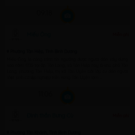
Vĩnh ...
09:18
Miếu Ông
Miễn phí
Phường Tân Hiệp, Tỉnh Bình Dương
Miếu Ông là công trình tín ngưỡng được người dân xây dựng
vào năm 1735 tại ấp Tân Long, xã Tân Hiệp nay là khu phố Tân
Long, phường Tân Hiệp, thị xã Tân Uyên bởi lớp cư dân người
Việt sinh cơ lập nghiệp trên vùng Tân Uyên làm ...
11:06
Đình thần Bưng Cù
Miễn phí
Phường Tân Khánh, Tỉnh Bình Dương