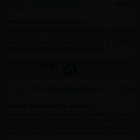
Chùa núi Châu Thới
Miễn phí
Phường Đông Hòa, Tỉnh Bình Dương
Chùa núi Châu Thới là một trong những ngôi chùa cổ xưa nhất
tỉnh Bình Dương và vùng Đông Nam Bộ. Chùa tọa lạc trên núi
Châu Thới cao 82m. Đường lên chùa có hai lối đi, có thể leo
220 bậc thang để lên cùa hoặc theo con đường ...
09:18
Căn cứ cách mạng Hố Lang
Miễn phí
Phường Tân Đông Hiệp, Tỉnh Bình Dương
Di tích căn cứ hố Lang thuộc khu phố Tân Phước, P. Tân Bình,
thành phố Dĩ An, tỉnh Bình Dương, cách trung tâm thị trấn Dĩ
An 4km về hướng Nam, cách thành phố Thủ Dầu Một, khoảng
15km về hướng Tây Bắc, cách thành phố Biên Hòa khoảng
5km về hướng ...