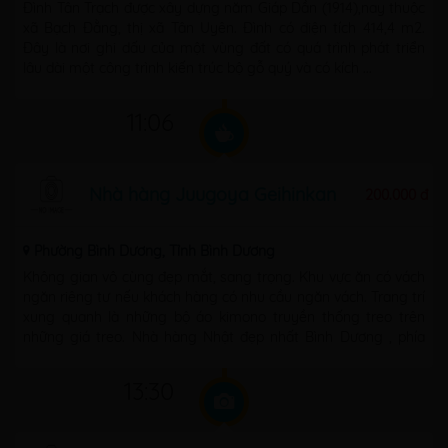
Đình Tân Trạch được xây dựng năm Giáp Dần (1914),nay thuộc
xã Bạch Đằng, thị xã Tân Uyên. Đình có diện tích 414,4 m2.
Đây là nơi ghi dấu của một vùng đất có quá trình phát triển
lâu dài một công trình kiến trúc bộ gỗ quý và có kích ...
11:06
Nhà hàng Juugoya Geihinkan
200.000 đ
Phường Bình Dương, Tỉnh Bình Dương
Không gian vô cùng đẹp mắt, sang trọng. Khu vực ăn có vách
ngăn riêng tư nếu khách hàng có nhu cầu ngăn vách. Trang trí
xung quanh là những bộ áo kimono truyền thống treo trên
những giá treo. Nhà hàng Nhật đẹp nhất Bình Dương , phía
trước có ...
13:30