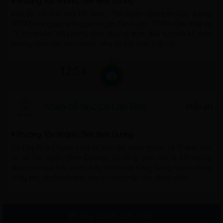
Phường Tân Khánh, Tỉnh Bình Dương
Khu du lịch sinh thái Hồ Nam - Tân Uyên nằm trên trục đường
ĐT743, nơi giáp ranh giữa huyện Tân Uyên, TP.Thủ Dầu Một và
TX.Thuận An. Với phong cảnh đẹp và được đầu tư thiết kế theo
phong cách các khu resort, Khu du lịch sinh thái Hồ ...
12:54
Khảo cổ học Cù Lao Rùa
Miễn phí
Phường Tân Khánh, Tỉnh Bình Dương
Cù Lao Rùa (Thạnh Hội) là một địa danh thuộc xã Thạnh Hội,
thị xã Tân Uyên (Bình Dương). Có tổng diện tích là 277 hecta,
được bao bọc bởi dòng chảy chính của sông Đồng Nai và dòng
chảy phụ tẻ nhánh bao trọn cù lao nhập vào dòng chính ...
Tùy chỉnh lịch trình