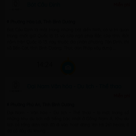
Bót Cầu Định
Miễn phí
Phường Hòa Lợi, Tỉnh Bình Dương
Bót Cầu Định là một trong những bót điển hình, có vị trí quan
trọng chốt giữ Quốc lộ 13 và cửa ngõ phía Bắc của tỉnh. Bót
nằm trên Quốc lộ 13, nay thuộc địa phận phường Tân Định, thị
xã Bến Cát, tỉnh Bình Dương. Thực dân Pháp xây dựng ...
14:24
Đại Nam Văn hóa - Du lịch - Thể thao
Miễn phí
Phường Phú An, Tỉnh Bình Dương
Đại Nam – Văn hóa – Du lịch – Thể thao – là một trong số
những khu du lịch nổi tiếng bậc nhất ở Đông Nam Á. Khu du
lịch có tổng diện tích đã đi vào hoạt động lên tới 261 hecta, ở
đó có đầy đủ khung ...