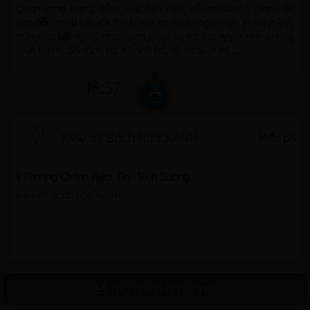
Quán sang trọng, nằm mặt tiền nên dễ nhìn thấy, , món ăn
hấp dẫn, màu sắc rất thu hút được nhiều người ăn. Sushi mềm,
trứng cá hồi ngon, nhân viên phục vụ rất tốt, nhiệt tình không
gian tương đối rộng rãi. Nhanh tay rủ nhau đi ăn ...
18:37
Siêu thị Bách hóa XANH
Miễn phí
Phường Chánh Hiệp, Tỉnh Bình Dương
Siêu thị Bách hóa XANH
Tùy chỉnh lịch trình