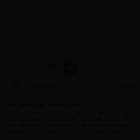
07:30
Chiến Khu Đ
Miễn phí
Xã Bắc Tân Uyên, Tỉnh Bình Dương
Di tích lịch sử cấp quốc gia được công nhận vào ngày
11/5/2010 Chiến khu Đ được hình thành vào tháng 2/1946.
Khác với Chiến khu Đ ở Đồng Nai, Chiến khu Đ Bình Dương là
nơi khởi nguồn của chiến khu, bắt đầu từ 5 xã của vùng đất
Tân ...