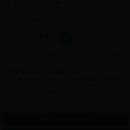
Tháp canh cầu Bà Kiên (nay thuộc địa phận phường Thạnh
Phước, thị xã Tân Uyên, Bình Dương) được xây rất kiên cố,
gồm 3 tầng, mỗi tầng đều có lỗ châu mai, tường gạch dày
40cm, rộng 16m, cao 10m, được bảo vệ bằng hàng rào kẽm
gai, đèn ...
11:06
Chùa Hưng Long
Miễn phí
Phường Tân Khánh, Tỉnh Bình Dương
Ngôi chùa có lịch sử trên 300 năm. Vào cuối thế kỷ XVII ở vùng
đất Tân Uyên vào năm 1695 (Ất Hợi) gia đình điền chủ Phan
Thị Khai (tục gọi là bà Thao) do có niềm tin với đạo Phật nên
gia đình bà đã bỏ tiền ra xây ...
Tùy chỉnh lịch trình