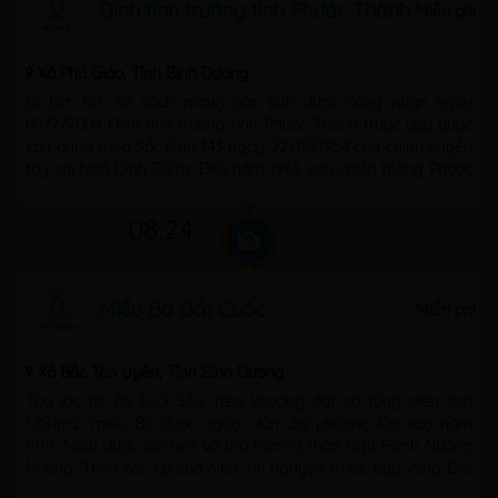
Dinh tỉnh trưởng tỉnh Phước Thành
Miễn phí
Xã Phú Giáo, Tỉnh Bình Dương
Di tích lịch sử cách mạng cấp tỉnh được công nhận ngày
09/7/2004 Dinh tỉnh trưởng tỉnh Phước Thành trước đây được
xây dựng theo Sắc lệnh 143 ngày 22/10/1954 của chính quyền
tay sai Ngô Đình Diệm. Đến năm 1961, sau chiến thắng Phước
Thành vào đêm 17 rạng sáng ...
08:24
Miếu Bà Đất Cuốc
Miễn phí
Xã Bắc Tân Uyên, Tỉnh Bình Dương
Tọa lạc tại ấp Suối Sâu, trên khoảng đất có tổng diện tích
1.781m2, miếu Bà được người dân địa phương lập vào năm
1919. Miếu được lập nên và thờ năm vị thần Ngũ Hành Nương
Nương. Theo các cụ cao niên, thì nguyên trước đây vùng Đất
Cuốc ...