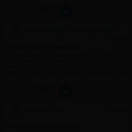
09:18
Mộ cổ Đức Ông Trần Thượng Xuyên
Miễn phí
Phường Tân Uyên, Tỉnh Bình Dương
Khu mộ Đức ông Trần Thượng Xuyên hiện tọa lạc tại ấp 2, xã
Tân Mỹ, huyện Bắc Tân Uyên, tỉnh Bình Dương. Khu mộ đã
được công nhận di tích lịch sử mộ cổ cấp tỉnh vào ngày 4-7-
2005. Trần Thượng Xuyên (1655-1725), là người huyện Ngô
Xuyên, phủ Cao Châu, ...
10:12
Đình Tân Trạch
Miễn phí
Phường Tân Uyên, Tỉnh Bình Dương