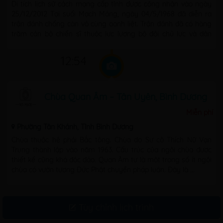
Di tích lịch sử cách mạng cấp tỉnh được công nhận vào ngày
25/12/2012 Tại suối Mạch Máng, ngày 04/5/1968 đã diễn ra
trận đánh chống càn vô cùng oanh liệt. Trận đánh đã có hàng
trăm cán bộ chiến sĩ thuộc lực lượng bộ đội chủ lực và dân
quân ...
12:54
Chùa Quan Âm – Tân Uyên, Bình Dương
Miễn phí
Phường Tân Khánh, Tỉnh Bình Dương
Chùa thuộc hệ phái Bắc tông. Chùa do Sư cô Thích Nữ Vạn
Trung thành lập vào năm 1963. Cấu trúc của ngôi chùa được
thiết kế cũng khá độc đáo. Quan Âm tự là một trong số ít ngôi
chùa có vườn tượng Đức Phật chuyển pháp luân. Đây là ...
Tùy chỉnh lịch trình