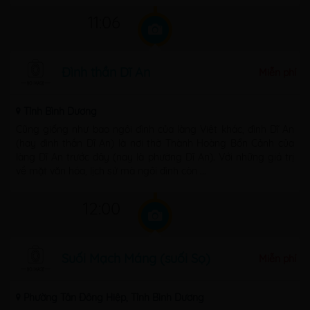
11:06
Đình thần Dĩ An
Miễn phí
Tỉnh Bình Dương
Cũng giống như bao ngôi đình của làng Việt khác, đình Dĩ An
(hay đình thần Dĩ An) là nơi thờ Thành Hoàng Bổn Cảnh của
làng Dĩ An trước đây (nay là phường Dĩ An). Với những giá trị
về mặt văn hóa, lịch sử mà ngôi đình còn ...
12:00
Suối Mạch Máng (suối Sọ)
Miễn phí
Phường Tân Đông Hiệp, Tỉnh Bình Dương