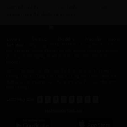
Bạn cần phải
Đăng nhập
hoặc
Đăng ký
tài
khoản mới để được bình luận.
Lưu trú
Ẩm thực
Địa điểm
Mua sắm
Đường
Lịch trình
dây nóng: (0274) 3855636 - Trung tâm Xúc tiến Du
lịch tỉnh Bình Dương (Địa chỉ: Số 239, đường Thích Quảng Đức,
phường Chánh Nghĩa, thành phố Thủ Dầu Một, tỉnh Bình
Dương)
Đơn vị chủ quản: Sở Văn hóa, Thể thao và Du lịch Tỉnh Bình
Dương (Địa chỉ : Tầng 12B, tháp A, Trung tâm Hành chính tỉnh,
đường Lê Lợi, phường Hòa Phú, thành phố Thủ Dầu Một, tỉnh
Bình Dương)
Lượt truy cập:
0
8
2
6
3
9
7
3
TRẢI NGHIỆM TRÊN APP