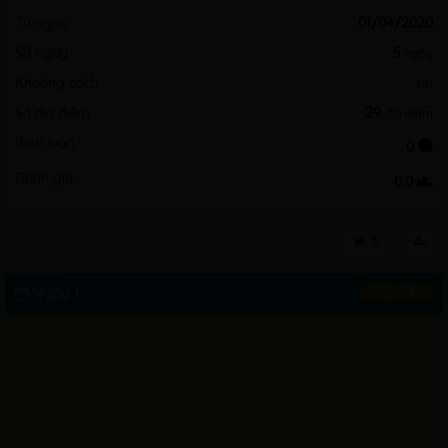
Từ ngày
01/04/2020
Số ngày
5
ngày
Khoảng cách
km
Số địa điểm
29
địa điểm
Bình luận
0
Đánh giá
0.0
3
Ngày 1
9 địa điểm