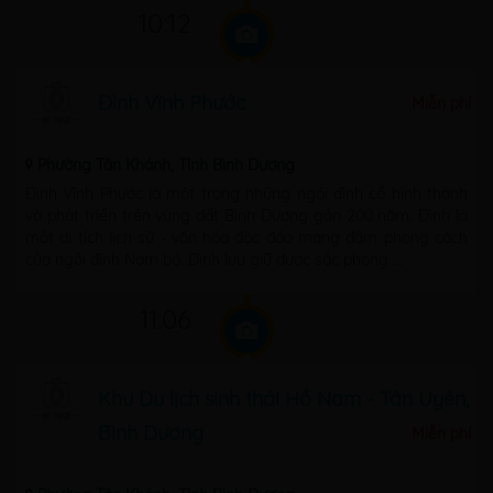
10:12
Đình Vĩnh Phước
Miễn phí
Phường Tân Khánh, Tỉnh Bình Dương
Đình Vĩnh Phước là một trong những ngôi đình cổ hình thành
và phát triển trên vùng đất Bình Dương gần 200 năm. Đình là
một di tích lịch sử - văn hóa độc đáo mang đậm phong cách
của ngôi đình Nam bộ. Đình lưu giữ được sắc phong ...
11:06
Khu Du lịch sinh thái Hồ Nam - Tân Uyên,
Bình Dương
Miễn phí