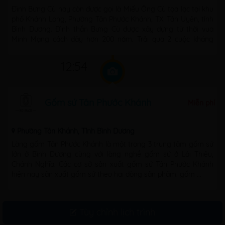
Đình Bưng Cù hay còn được gọi là Miếu Ông Cù tọa lạc tại khu
phố Khánh Long, Phường Tân Phước Khánh, TX. Tân Uyên, tỉnh
Bình Dương. Đình thần Bưng Cù được xây dựng từ thời vua
Minh Mạng cách đây hơn 200 năm. Trải qua 2 cuộc kháng
chiến ...
12:54
Gốm sứ Tân Phước Khánh
Miễn phí
Phường Tân Khánh, Tỉnh Bình Dương
Làng gốm Tân Phước Khánh là một trong 3 trung tâm gốm sứ
lớn ở Bình Dương cùng với làng nghề gốm sứ ở Lái Thiêu,
Chánh Nghĩa. Các cơ sở sản xuất gốm sứ Tân Phước Khánh
hiện nay sản xuất gốm sứ theo hai dòng sản phẩm: gốm ...
Tùy chỉnh lịch trình