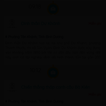
09:18
Đình thần Dư Khánh
Miễn phí
Phường Tân Khánh, Tỉnh Bình Dương
Đình thần Dư Khánh tọa lạc tại khu phố Dư Khánh, phường
Thạnh Phước, thị xã Tân Uyên. Đình Dư Khánh được xây dựng
vào khoảng năm 1850 bởi lớp cư dân đầu tiên đến vùng đất
này sinh cơ lập nghiệp, đình đã hình thành, tồn tại gần 200
năm (1850-2016) ...
10:12
Chiến thắng tháp canh cầu Bà Kiên
Miễn phí
Phường Tân Khánh, Tỉnh Bình Dương