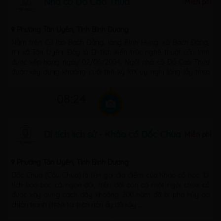
Nhà cổ Đỗ Cao Thứa
Miễn phí
Phường Tân Uyên, Tỉnh Bình Dương
Nằm trên Cù lao Bạch Đằng, làng Bình Hưng, xã Bạch Đằng,
thị xã Tân Uyên. Đây là Di tích kiến trúc nghệ thuật cấp tỉnh
được xếp hạng ngày 02/06/2004. Ngôi nhà cổ Đỗ Cao Thứa
được xây dựng khoảng cuối thế kỷ XIX uy nghi lộng lẫy theo
lối kiến ...
08:24
Di tích lịch sử - Khảo cổ Dốc Chùa
Miễn phí
Phường Tân Uyên, Tỉnh Bình Dương
Dốc Chùa (Cầu Chùa) là tên gọi địa điểm của Khảo cổ học. Di
tích bao bọc cả ngọn đồi, trên đồi còn có một ngôi chùa cổ
được xây dựng cách đây khoảng 200 năm đã bị phá hủy do
chiến tranh (hiện tại trên nền ấy đã xây ...