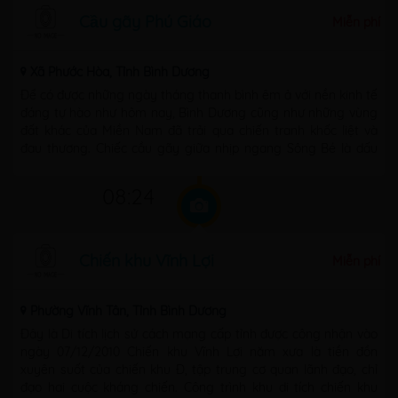
Cầu gãy Phú Giáo
Miễn phí
Xã Phước Hòa, Tỉnh Bình Dương
Để có được những ngày tháng thanh bình êm ả với nền kinh tế
đáng tự hào như hôm nay, Bình Dương cũng như những vùng
đất khác của Miền Nam đã trải qua chiến tranh khốc liệt và
đau thương. Chiếc cầu gãy giữa nhịp ngang Sông Bé là dấu
tích còn ...
08:24
Chiến khu Vĩnh Lợi
Miễn phí
Phường Vĩnh Tân, Tỉnh Bình Dương
Đây là Di tích lịch sử cách mạng cấp tỉnh được công nhận vào
ngày 07/12/2010 Chiến khu Vĩnh Lợi năm xưa là tiền đồn
xuyên suốt của chiến khu Đ, tập trung cơ quan lãnh đạo, chỉ
đạo hai cuộc kháng chiến. Công trình khu di tích chiến khu