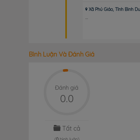
Xã Phú Giáo, Tỉnh Bình D
...
Bình Luận Và Đánh Giá
Đánh giá
0.0
Tất cả
(
0
bình luận)