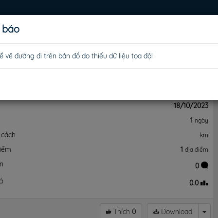
 báo
LƯU TRÚ
MUA SẮM
GIẢI TRÍ
TIỆN ÍCH
LỮ HÀNH
 vẽ đường đi trên bản đồ do thiếu dữ liệu tọa độ!
y
18/10/2023
y
1
ngày
 cách
km
điểm
1
địa điểm
ận
0
á
0.0
Thích
0
Download