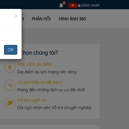
0
ĐĂNG NHẬP
×
LỊCH TRÌNH
PHẢN HỒI
HÌNH ẢNH 360
OK
Vì sao chọn chúng tôi?
Hơn +300 địa điểm
Địa điểm du lịch mang nét riêng
Chi phí thấp và tiết kiệm
Mang đến những dịch vụ ưu đãi nhất
Hỗ trợ tuyệt vời
Đội ngũ nhân viên hỗ trợ chuyên nghiệp