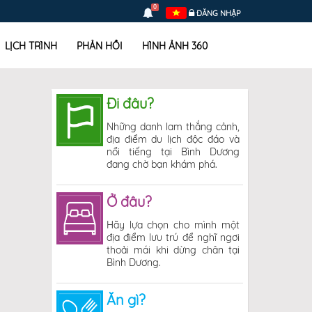
0
ĐĂNG NHẬP
LỊCH TRÌNH
PHẢN HỒI
HÌNH ẢNH 360
Đi đâu?
Những danh lam thắng cảnh,
địa điểm du lịch độc đáo và
nổi tiếng tại Bình Dương
đang chờ bạn khám phá.
Ở đâu?
Hãy lựa chọn cho mình một
địa điểm lưu trú để nghĩ ngơi
thoải mái khi dừng chân tại
Bình Dương.
Ăn gì?