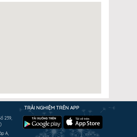
TRẢI NGHIỆM TRÊN APP
Số 239,
)
áp A,