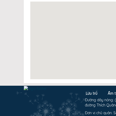
Lưu trú
Ẩm t
Đường dây nóng: (0
đường Thích Quảng
Đơn vị chủ quản: S