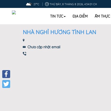
27°C
THỨ BẢY, 8 THÁNG 8 2026, 4:34:02 CH
TIN TỨC
ĐỊA ĐIỂM
ẨM THỰC
NHÀ NGHỈ HƯƠNG TÌNH LAN
Chưa cập nhật email
Facebook
Twitter