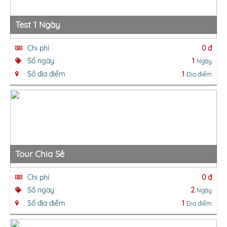
Test 1 Ngày
Chi phí
0 đ
Số ngày
1
Ngày
Số địa điểm
1
Địa điểm
Tour Chia Sẻ
Chi phí
0 đ
Số ngày
2
Ngày
Số địa điểm
1
Địa điểm