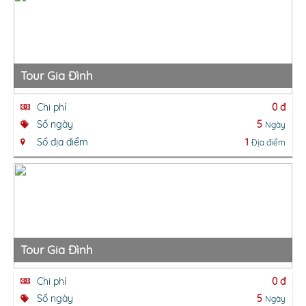
Tour Gia Đình
Chi phí
0 đ
Số ngày
5
Ngày
Số địa điểm
1
Địa điểm
Tour Gia Đình
Chi phí
0 đ
Số ngày
5
Ngày