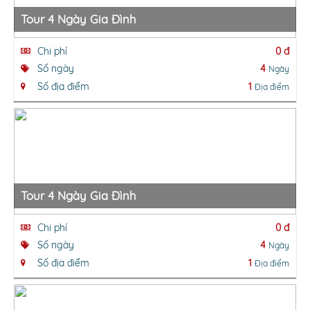
Tour 4 Ngày Gia Đình
Chi phí
0 đ
Số ngày
4
Ngày
Số địa điểm
1
Địa điểm
Tour 4 Ngày Gia Đình
Chi phí
0 đ
Số ngày
4
Ngày
Số địa điểm
1
Địa điểm