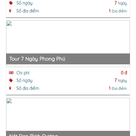
Số ngày
7
Ngày
Số địa điểm
1
Địa điểm
Tour 7 Ngày Phong Phú
Chi phí
0 đ
Số ngày
7
Ngày
Số địa điểm
1
Địa điểm