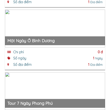
Số địa điểm
1
Địa điểm
Một Ngày Ở Bình Dương
Chi phí
0 đ
Số ngày
1
Ngày
Số địa điểm
1
Địa điểm
Tour 7 Ngày Phong Phú