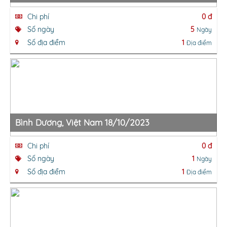
Chi phí
0 đ
Số ngày
5
Ngày
Số địa điểm
1
Địa điểm
Bình Dương, Việt Nam 18/10/2023
Chi phí
0 đ
Số ngày
1
Ngày
Số địa điểm
1
Địa điểm