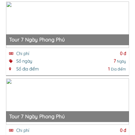
Tour 7 Ngày Phong Phú
Chi phí
0 đ
Số ngày
7
Ngày
Số địa điểm
1
Địa điểm
Tour 7 Ngày Phong Phú
Chi phí
0 đ