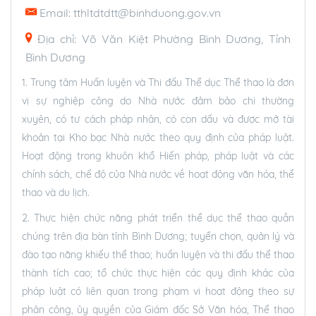
Email: tthltdtdtt@binhduong.gov.vn
Địa chỉ: Võ Văn Kiệt Phường Bình Dương, Tỉnh
Bình Dương
1. Trung tâm Huấn luyện và Thi đấu Thể dục Thể thao là đơn
vị sự nghiệp công do Nhà nước đảm bảo chi thường
xuyên, có tư cách pháp nhân, có con dấu và được mở tài
khoản tại Kho bạc Nhà nước theo quy định của pháp luật.
Hoạt động trong khuôn khổ Hiến pháp, pháp luật và các
chính sách, chế độ của Nhà nước về hoạt động văn hóa, thể
thao và du lịch.
2. Thực hiện chức năng phát triển thể dục thể thao quần
chúng trên địa bàn tỉnh Bình Dương; tuyển chọn, quản lý và
đào tạo năng khiếu thể thao; huấn luyện và thi đấu thể thao
thành tích cao; tổ chức thực hiện các quy định khác của
pháp luật có liên quan trong phạm vi hoạt động theo sự
phân công, ủy quyền của Giám đốc Sở Văn hóa, Thể thao