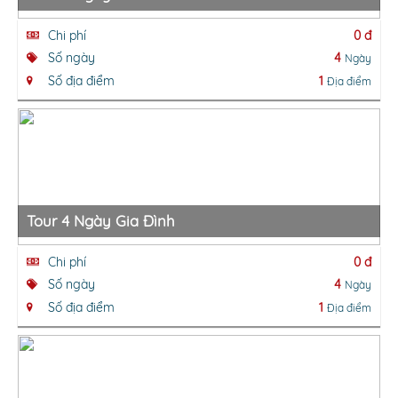
Chi phí
0 đ
Số ngày
4
Ngày
Số địa điểm
1
Địa điểm
Tour 4 Ngày Gia Đình
Chi phí
0 đ
Số ngày
4
Ngày
Số địa điểm
1
Địa điểm