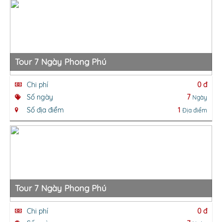
Tour 7 Ngày Phong Phú
Chi phí
0 đ
Số ngày
7
Ngày
Số địa điểm
1
Địa điểm
Tour 7 Ngày Phong Phú
Chi phí
0 đ