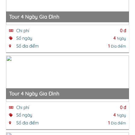
Tour 4 Ngày Gia Đình
Chi phí
0 đ
Số ngày
4
Ngày
Số địa điểm
1
Địa điểm
Tour 4 Ngày Gia Đình
Chi phí
0 đ
Số ngày
4
Ngày
Số địa điểm
1
Địa điểm