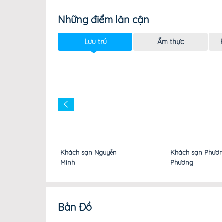
Những điểm lân cận
Lưu trú
Ẩm thực
ch sạn Nguyễn
Khách sạn Phương
Nhà 
h
Phương
Bản Đồ