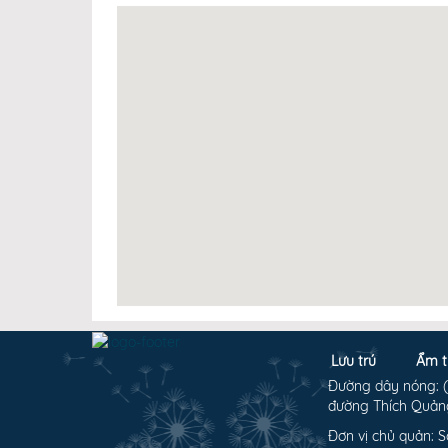
Lưu trú
Ẩm t
Đường dây nóng: (0
đường Thích Quảng
Đơn vị chủ quản: S