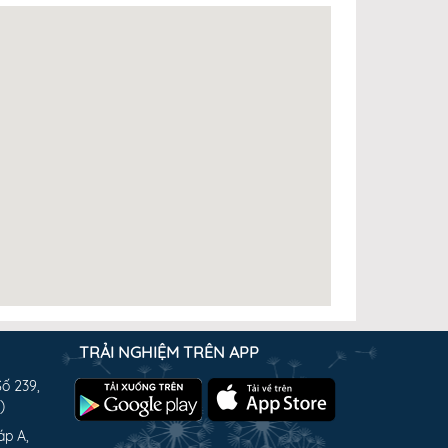
TRẢI NGHIỆM TRÊN APP
Số 239,
)
áp A,