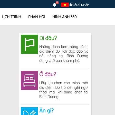
0
ĐĂNG NHẬP
LỊCH TRÌNH
PHẢN HỒI
HÌNH ẢNH 360
Đi đâu?
Những danh lam thắng cảnh,
địa điểm du lịch độc đáo và
nổi tiếng tại Bình Dương
đang chờ bạn khám phá.
Ở đâu?
Hãy lựa chọn cho mình một
địa điểm lưu trú để nghĩ ngơi
thoải mái khi dừng chân tại
Bình Dương.
Ăn gì?