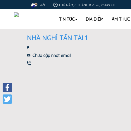
26°C
THỨ NĂM, 6 THÁNG 8 2026, 7:31:50 CH
TIN TỨC
ĐỊA ĐIỂM
ẨM THỰC
NHÀ NGHỈ TẤN TÀI 1
Chưa cập nhật email
Facebook
Twitter