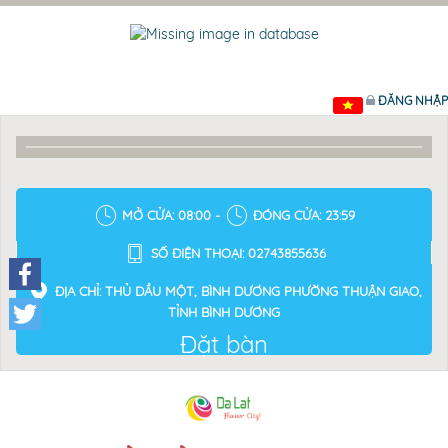
ĐĂNG NHẬP
MỞ CỬA: 08:00 -
ĐÓNG CỬA: 23:59
SỐ ĐIỆN THOẠI: 02743855636
ĐỊA CHỈ: THỦ DẦU MỘT, BÌNH DƯƠNG PHƯỜNG THUẬN GIAO,
Facebook
TỈNH BÌNH DƯƠNG
Đặt bàn
Twitter