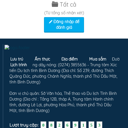
Tất cả
(Từ tổng số
nhận xét)
Đăng nhập để
đánh giá
Lưu trú
Ẩm thực
Địa điểm
Mua sắm
Đườ
Lịch trình
ng dây nóng: (0274) 3855636 - Trung tâm Xúc
tiến Du lịch tỉnh Bình Dương (Địa chỉ: Số 239, đường Thích
Quảng Đức, phường Chánh Nghĩa, thành phố Thủ Dầu Một,
tỉnh Bình Dương)
Đơn vị chủ quản: Sở Văn hóa, Thể thao và Du lịch Tỉnh Bình
Dương (Địa chỉ : Tầng 12B, tháp A, Trung tâm Hành chính
tỉnh, đường Lê Lợi, phường Hòa Phú, thành phố Thủ Dầu
Một, tỉnh Bình Dương)
Lượt truy cập:
0
8
2
6
9
1
5
3