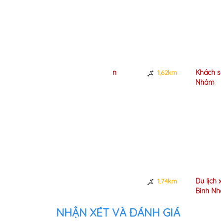
 sạn Kiến An
Khách sạn Dìn Ký Bình
1,62km
Nhâm
h sạn May
Du lịch xanh Dìn Kí -
1,74km
Bình Nhâm
NHẬN XÉT VÀ ĐÁNH GIÁ