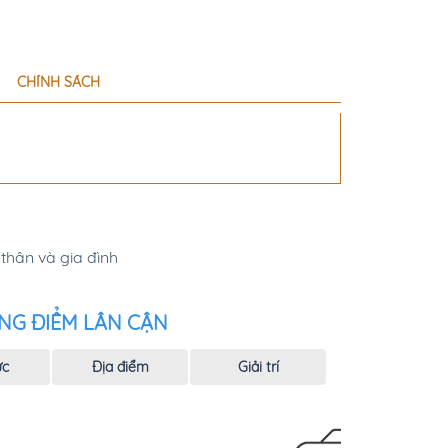
CHÍNH SÁCH
thân và gia đình
NG ĐIỂM LÂN CẬN
ực
Địa điểm
Giải trí