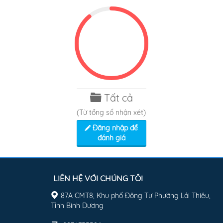
Tất cả
(Từ tổng số
nhận xét)
Đăng nhập để
đánh giá
LIÊN HỆ VỚI CHÚNG TÔI
87A CMT8, Khu phố Đông Tư Phường Lái Thiêu,
Tỉnh Bình Dương