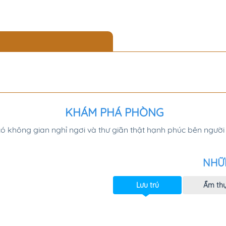
KHÁM PHÁ PHÒNG
ó không gian nghỉ ngơi và thư giãn thật hạnh phúc bên người 
NHỮ
Lưu trú
Ẩm th