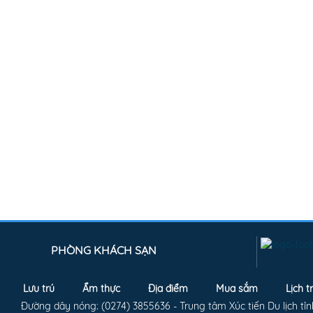
PHÒNG KHÁCH SẠN
Lưu trú
Ẩm thực
Địa điểm
Mua sắm
Lịch t
Đường dây nóng: (0274) 3855636 - Trung tâm Xúc tiến Du lịch tỉn