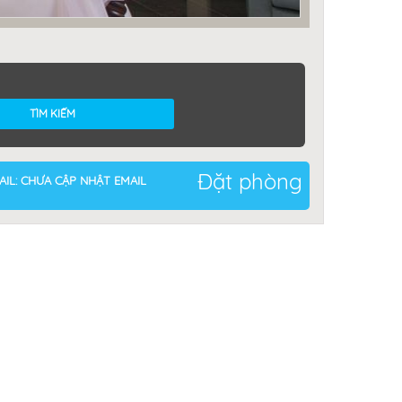
Đặt phòng
IL: CHƯA CẬP NHẬT EMAIL