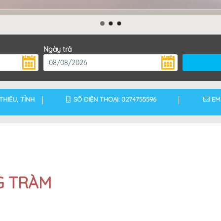
Ngày trả
THIÊU, TỈNH
SỐ ĐIỆN THOẠI: 0274755596
EMA
G TRÀM