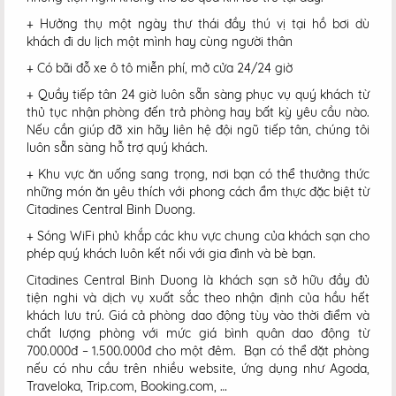
+ Hưởng thụ một ngày thư thái đầy thú vị tại hồ bơi dù
khách đi du lịch một mình hay cùng người thân
+ Có bãi đỗ xe ô tô miễn phí, mở cửa 24/24 giờ
+ Quầy tiếp tân 24 giờ luôn sẵn sàng phục vụ quý khách từ
thủ tục nhận phòng đến trả phòng hay bất kỳ yêu cầu nào.
Nếu cần giúp đỡ xin hãy liên hệ đội ngũ tiếp tân, chúng tôi
luôn sẵn sàng hỗ trợ quý khách.
+ Khu vực ăn uống sang trọng, nơi bạn có thể thưởng thức
những món ăn yêu thích với phong cách ẩm thực đặc biệt từ
Citadines Central Binh Duong.
+ Sóng WiFi phủ khắp các khu vực chung của khách sạn cho
phép quý khách luôn kết nối với gia đình và bè bạn.
Citadines Central Binh Duong là khách sạn sở hữu đầy đủ
tiện nghi và dịch vụ xuất sắc theo nhận định của hầu hết
khách lưu trú. Giá cả phòng dao động tùy vào thời điểm và
chất lượng phòng với mức giá bình quân dao động từ
700.000đ – 1.500.000đ cho một đêm. Bạn có thể đặt phòng
nếu có nhu cầu trên nhiều website, ứng dụng như Agoda,
Traveloka, Trip.com, Booking.com, …