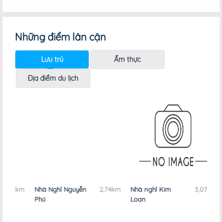
Những điểm lân cận
Lưu trú
Ẩm thực
Địa điểm du lịch
84km
Nhà Nghỉ Nguyễn
2,74km
Nhà nghỉ Kim
3,07km
Khá
Phú
Loan
by 
Du