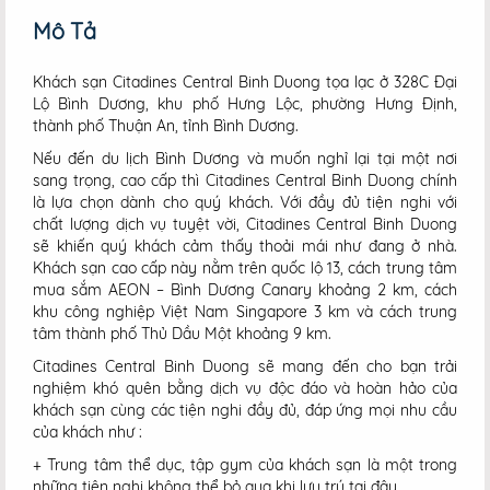
Mô Tả
Khách sạn Citadines Central Binh Duong tọa lạc ở 328C Đại
Lộ Bình Dương, khu phố Hưng Lộc, phường Hưng Định,
thành phố Thuận An, tỉnh Bình Dương.
Nếu đến du lịch Bình Dương và muốn nghỉ lại tại một nơi
sang trọng, cao cấp thì Citadines Central Binh Duong chính
là lựa chọn dành cho quý khách. Với đầy đủ tiện nghi với
chất lượng dịch vụ tuyệt vời, Citadines Central Binh Duong
sẽ khiến quý khách cảm thấy thoải mái như đang ở nhà.
Khách sạn cao cấp này nằm trên quốc lộ 13, cách trung tâm
mua sắm AEON – Bình Dương Canary khoảng 2 km, cách
khu công nghiệp Việt Nam Singapore 3 km và cách trung
tâm thành phố Thủ Dầu Một khoảng 9 km.
Citadines Central Binh Duong sẽ mang đến cho bạn trải
nghiệm khó quên bằng dịch vụ độc đáo và hoàn hảo của
khách sạn cùng các tiện nghi đầy đủ, đáp ứng mọi nhu cầu
của khách như :
+ Trung tâm thể dục, tập gym của khách sạn là một trong
những tiện nghi không thể bỏ qua khi lưu trú tại đây.