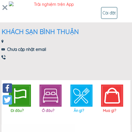
0
Trải nghiệm trên App
ĐĂNG NHẬP
Cài đặt
KHÁCH SẠN BÌNH THUẬN
Chưa cập nhật email
Facebook
Twitter
Đi đâu?
Ở đâu?
Ăn gì?
Mua gì?