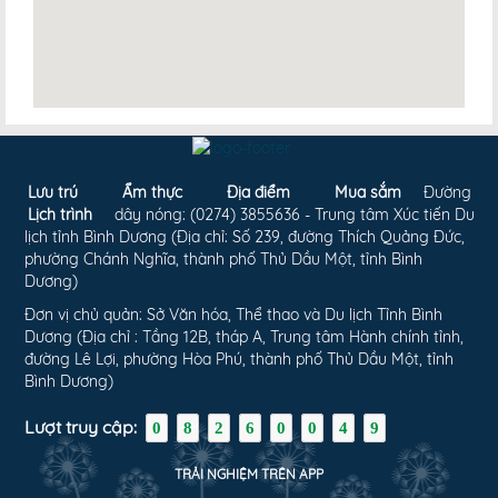
Lưu trú
Ẩm thực
Địa điểm
Mua sắm
Đường
Lịch trình
dây nóng: (0274) 3855636 - Trung tâm Xúc tiến Du
lịch tỉnh Bình Dương (Địa chỉ: Số 239, đường Thích Quảng Đức,
phường Chánh Nghĩa, thành phố Thủ Dầu Một, tỉnh Bình
Dương)
Đơn vị chủ quản: Sở Văn hóa, Thể thao và Du lịch Tỉnh Bình
Dương (Địa chỉ : Tầng 12B, tháp A, Trung tâm Hành chính tỉnh,
đường Lê Lợi, phường Hòa Phú, thành phố Thủ Dầu Một, tỉnh
Bình Dương)
Lượt truy cập:
0
8
2
6
0
0
4
9
TRẢI NGHIỆM TRÊN APP