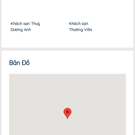
Khách sạn Thuỳ
Khách sạn
Khá
Dương Anh
Thương Villa
Hoà
Bản Đồ