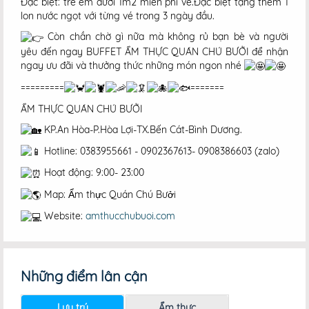
Đặc biệt: trẻ em dưới 1m2 miễn phí vé.Đặc biệt tặng thêm 1
lon nước ngọt với từng vé trong 3 ngày đầu.
Còn chần chờ gì nữa mà không rủ bạn bè và người
yêu đến ngay BUFFET ẨM THỰC QUÁN CHÚ BƯỞI để nhận
ngay ưu đãi và thưởng thức những món ngon nhé
=========
=======
ẨM THỰC QUÁN CHÚ BƯỞI
KP.An Hòa-P.Hòa Lợi-TX.Bến Cát-Bình Dương.
Hotline: 0383955661 - 0902367613- 0908386603 (zalo)
Hoạt động: 9:00- 23:00
Map: Ẩm thực Quán Chú Bưởi
Website:
amthucchubuoi.com
Những điểm lân cận
Lưu trú
Ẩm thực