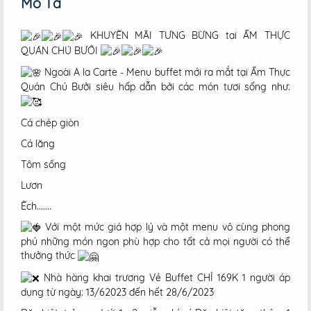
Mô Tả
KHUYẾN MÃI TƯNG BỪNG tại ẨM THỰC
QUÁN CHÚ BƯỞI
Ngoài A la Carte - Menu buffet mới ra mắt tại Ẩm Thực
Quán Chú Bưởi siêu hấp dẫn bởi các món tươi sống như:
Cá chép giòn
Cá lăng
Tôm sống
Lươn
Ếch.......
Với một mức giá hợp lý và một menu vô cùng phong
phú những món ngon phù hợp cho tất cả mọi người có thể
thưởng thức
Nhà hàng khai trương Vé Buffet CHỈ 169K 1 người áp
dụng từ ngày: 13/62023 đến hết 28/6/2023