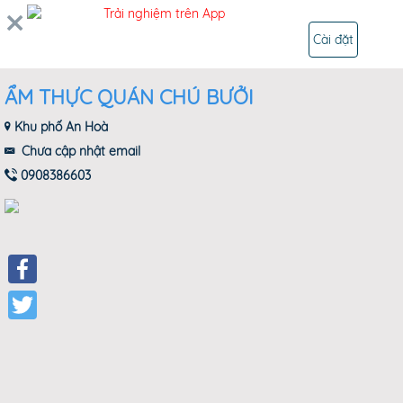
0
Trải nghiệm trên App
ĐĂNG NHẬP
Cài đặt
ẨM THỰC QUÁN CHÚ BƯỞI
Khu phố An Hoà
Chưa cập nhật email
0908386603
Facebook
Twitter