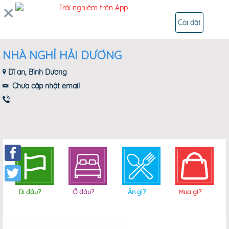
0
Trải nghiệm trên App
ĐĂNG NHẬP
Cài đặt
NHÀ NGHỈ HẢI DƯƠNG
Dĩ an, Bình Dương
Chưa cập nhật email
Facebook
Twitter
Đi đâu?
Ở đâu?
Ăn gì?
Mua gì?