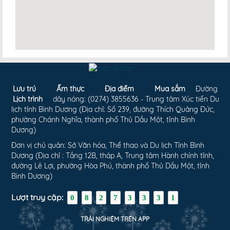
Lưu trú
Ẩm thực
Địa điểm
Mua sắm
Đường
Lịch trình
dây nóng: (0274) 3855636 - Trung tâm Xúc tiến Du
lịch tỉnh Bình Dương (Địa chỉ: Số 239, đường Thích Quảng Đức,
phường Chánh Nghĩa, thành phố Thủ Dầu Một, tỉnh Bình
Dương)
Đơn vị chủ quản: Sở Văn hóa, Thể thao và Du lịch Tỉnh Bình
Dương (Địa chỉ : Tầng 12B, tháp A, Trung tâm Hành chính tỉnh,
đường Lê Lợi, phường Hòa Phú, thành phố Thủ Dầu Một, tỉnh
Bình Dương)
Lượt truy cập:
0
8
2
7
3
3
3
1
TRẢI NGHIỆM TRÊN APP