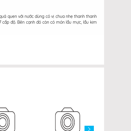
quá quen với nước dùng có vị chua nhẹ thanh thanh
ay 7 cấp độ. Bên cạnh đó còn có món lẩu mực, lẩu kim