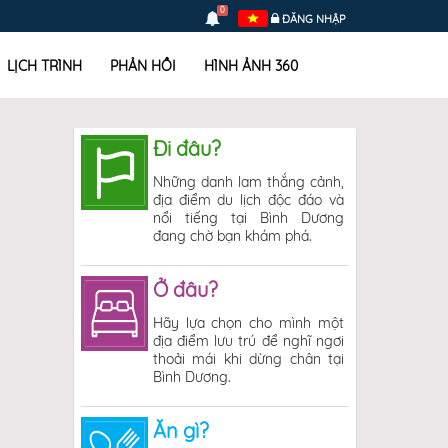
0
ĐĂNG NHẬP
LỊCH TRÌNH
PHẢN HỒI
HÌNH ẢNH 360
Đi đâu?
Những danh lam thắng cảnh,
địa điểm du lịch độc đáo và
nổi tiếng tại Bình Dương
đang chờ bạn khám phá.
Ở đâu?
Hãy lựa chọn cho mình một
địa điểm lưu trú để nghĩ ngơi
thoải mái khi dừng chân tại
Bình Dương.
Ăn gì?