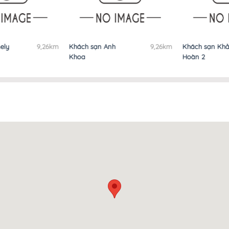
y
9,26km
Khách sạn Anh
9,26km
Khách sạn Khải
Khoa
Hoàn 2