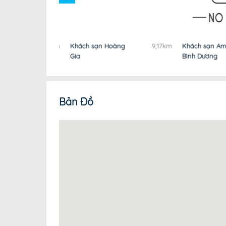
NG
8,74km
Khách sạn Hoàng
9,17km
Khách sạn Amel
Gia
Bình Dương
Bản Đồ