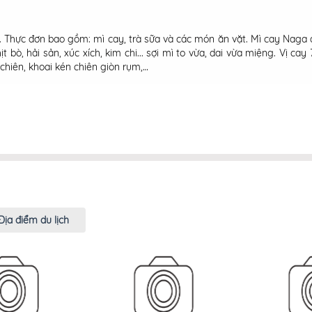
 Thực đơn bao gồm: mì cay, trà sữa và các món ăn vặt. Mì cay Naga 
ịt bò, hải sản, xúc xích, kim chi... sợi mì to vừa, dai vừa miệng. Vị c
hiên, khoai kén chiên giòn rụm,…
Địa điểm du lịch