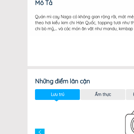
Mô Tả
Quán mì cay Naga có không gian rộng rãi, mát mẻ.
theo hơi kiểu kim chi Hàn Quốc, topping tươi như th
chi bò mỹ,… và các món ăn vặt như mandu, kimbap c
Những điểm lân cận
Lưu trú
Ẩm thực