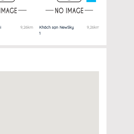
9,26km
Khách sạn NewSky
9,26km
Nhà Nghỉ Mỹ Lành
1