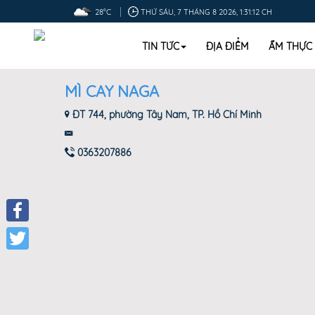
28°C
THỨ SÁU, 7 THÁNG 8 2026, 1:31:13 CH
TIN TỨC
ĐỊA ĐIỂM
ẨM THỰC
MÌ CAY NAGA
ĐT 744, phường Tây Nam, TP. Hồ Chí Minh
0363207886
Facebook
Twitter