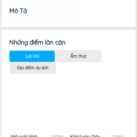
Mô Tả
Những điểm lân cận
Lưu trú
Ẩm thực
Địa điểm du lịch
Nhà nghỉ Minh
1,62km
Khách sạn Châu
2,12km
Khá