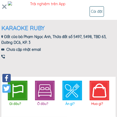
0
Trải nghiệm trên App
ĐĂNG NHẬP
Cài đặt
KARAOKE RUBY
Đất của bà Phạm Ngọc Ánh, Thửa đất số 5497, 5498, TBĐ 63,
Đường DC6, KP. 3
Chưa cập nhật email
Facebook
Twitter
Đi đâu?
Ở đâu?
Ăn gì?
Mua gì?