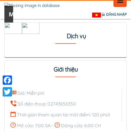
MIẾU ÔNG
MIẾU ÔNG
ĐĂNG NHẬP
TRANG CHỦ
LỊCH SỬ
Dịch vụ
TIN TỨC
PHẢN HỒI
Giới thiệu
LIÊN HỆ
Facebook
Giá: Miễn phí
Twitter
Số điện thoại: 02743656350
Thời gian tham quan tại một điểm: 120 phút
Mở cửa: 7:00 SA -
Đóng cửa: 6:00 CH