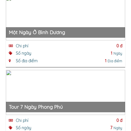
Một Ngày Ở Bình Dương
Chi phí
0 đ
Số ngày
1
Ngày
Số địa điểm
1
Địa điểm
Tour 7 Ngày Phong Phú
Chi phí
0 đ
Số ngày
7
Ngày