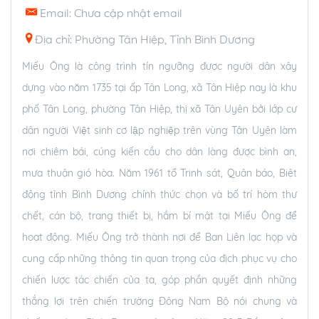
Email: Chưa cập nhật email
Địa chỉ: Phường Tân Hiệp, Tỉnh Bình Dương
Miếu Ông là công trình tín ngưỡng được người dân xây
dựng vào năm 1735 tại ấp Tân Long, xã Tân Hiệp nay là khu
phố Tân Long, phường Tân Hiệp, thị xã Tân Uyên bởi lớp cư
dân người Việt sinh cơ lập nghiệp trên vùng Tân Uyên làm
nơi chiêm bái, cúng kiến cầu cho dân làng được bình an,
mưa thuận gió hòa. Năm 1961 tổ Trinh sát, Quân báo, Biệt
động tỉnh Bình Dương chính thức chọn và bố trí hòm thư
chết, cán bộ, trang thiết bị, hầm bí mật tại Miếu Ông để
hoạt động. Miếu Ông trở thành nơi để Ban Liên lạc họp và
cung cấp những thông tin quan trọng của địch phục vụ cho
chiến lược tác chiến của ta, góp phần quyết định những
thắng lợi trên chiến trường Đông Nam Bộ nói chung và