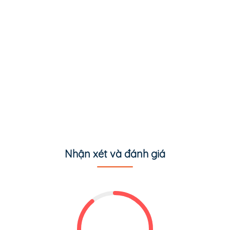
Nhận xét và đánh giá