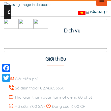
CHIẾN KHU VĨNH LỢI
CHIẾN KHU VĨNH LỢI
CHIẾN KHU VĨNH LỢI
ĐĂNG NHẬP
TRANG CHỦ
LỊCH SỬ
Dịch vụ
TIN TỨC
PHẢN HỒI
Giới thiệu
LIÊN HỆ
Facebook
Giá: Miễn phí
Twitter
Số điện thoại: 02743656350
Thời gian tham quan tại một điểm: 60 phút
Mở cửa: 7:00 SA -
Đóng cửa: 6:00 CH