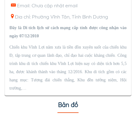
Email: Chưa cập nhật email
Địa chỉ: Phường Vĩnh Tân, Tỉnh Bình Dương
Đây là Di tích lịch sử cách mạng cấp tỉnh được công nhận
vào
ngày 07/12/2010
Chiến khu Vĩnh Lợi năm xưa là tiền đồn xuyên suốt của chiến khu
Đ, tập trung cơ quan lãnh đạo, chỉ đạo hai cuộc kháng chiến. Công
trình khu di tích chiến khu Vĩnh Lợi hiện nay có diện tích hơn 5,5
ha, được khánh thành vào tháng 12/2016. Khu di tích gồm có các
hạng mục: Tượng đài chiến thắng, Khu đền tưởng niệm, Hội
trường,…
Bản đồ