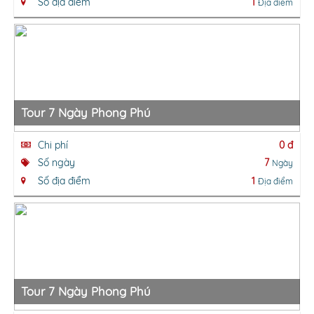
Số địa điểm
1
Địa điểm
Tour 7 Ngày Phong Phú
Chi phí
0 đ
Số ngày
7
Ngày
Số địa điểm
1
Địa điểm
Tour 7 Ngày Phong Phú