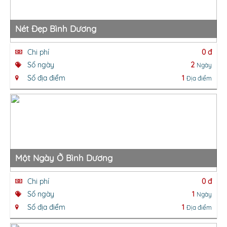
Nét Đẹp Bình Dương
Chi phí
0 đ
Số ngày
2
Ngày
Số địa điểm
1
Địa điểm
Một Ngày Ở Bình Dương
Chi phí
0 đ
Số ngày
1
Ngày
Số địa điểm
1
Địa điểm