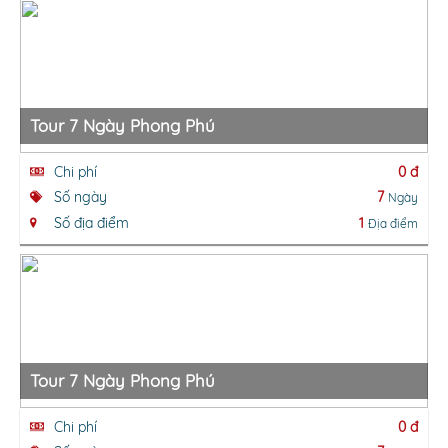
Tour 7 Ngày Phong Phú
Chi phí
0 đ
Số ngày
7
Ngày
Số địa điểm
1
Địa điểm
Tour 7 Ngày Phong Phú
Chi phí
0 đ