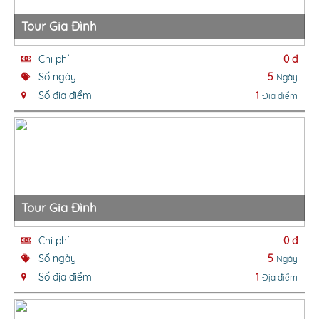
Tour Gia Đình
Chi phí
0 đ
Số ngày
5
Ngày
Số địa điểm
1
Địa điểm
Tour Gia Đình
Chi phí
0 đ
Số ngày
5
Ngày
Số địa điểm
1
Địa điểm