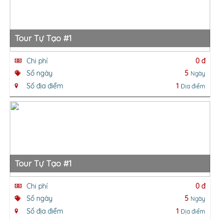
Tour Tự Tạo #1
Chi phí
0 đ
Số ngày
5
Ngày
Số địa điểm
1
Địa điểm
Tour Tự Tạo #1
Chi phí
0 đ
Số ngày
5
Ngày
Số địa điểm
1
Địa điểm