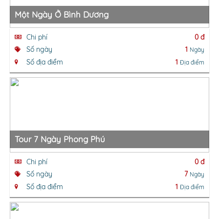
Một Ngày Ở Bình Dương
Chi phí
0 đ
Số ngày
1
Ngày
Số địa điểm
1
Địa điểm
Tour 7 Ngày Phong Phú
Chi phí
0 đ
Số ngày
7
Ngày
Số địa điểm
1
Địa điểm