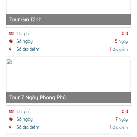
Tour Gia Đình
Chi phí
0 đ
Số ngày
5
Ngày
Số địa điểm
1
Địa điểm
Tour 7 Ngày Phong Phú
Chi phí
0 đ
Số ngày
7
Ngày
Số địa điểm
1
Địa điểm