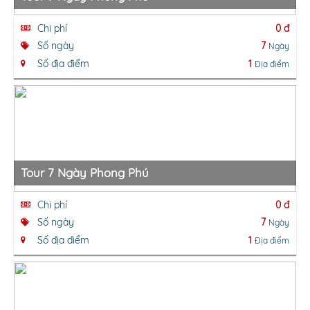
Chi phí
0 đ
Số ngày
7
Ngày
Số địa điểm
1
Địa điểm
Tour 7 Ngày Phong Phú
Chi phí
0 đ
Số ngày
7
Ngày
Số địa điểm
1
Địa điểm