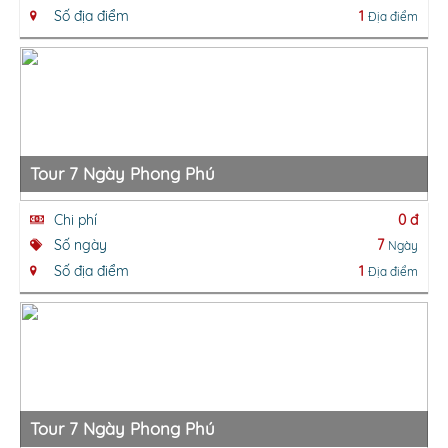
Số địa điểm
1
Địa điểm
Tour 7 Ngày Phong Phú
Chi phí
0 đ
Số ngày
7
Ngày
Số địa điểm
1
Địa điểm
Tour 7 Ngày Phong Phú