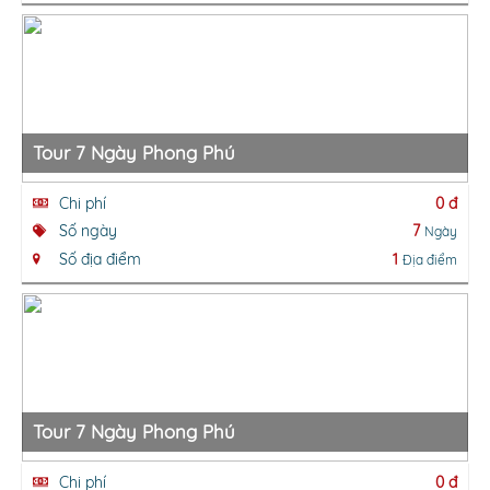
Tour 7 Ngày Phong Phú
Chi phí
0 đ
Số ngày
7
Ngày
Số địa điểm
1
Địa điểm
Tour 7 Ngày Phong Phú
Chi phí
0 đ