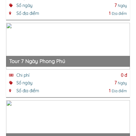
Số ngày
7
Ngày
Số địa điểm
1
Địa điểm
Tour 7 Ngày Phong Phú
Chi phí
0 đ
Số ngày
7
Ngày
Số địa điểm
1
Địa điểm