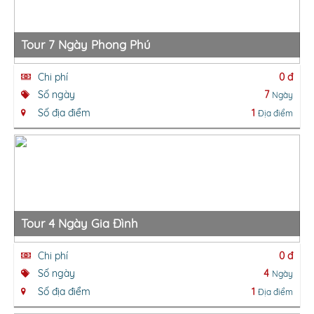
Tour 7 Ngày Phong Phú
Chi phí
0 đ
Số ngày
7
Ngày
Số địa điểm
1
Địa điểm
Tour 4 Ngày Gia Đình
Chi phí
0 đ
Số ngày
4
Ngày
Số địa điểm
1
Địa điểm