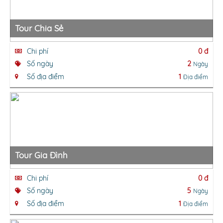
Tour Chia Sẻ
Chi phí
0 đ
Số ngày
2
Ngày
Số địa điểm
1
Địa điểm
Tour Gia Đình
Chi phí
0 đ
Số ngày
5
Ngày
Số địa điểm
1
Địa điểm