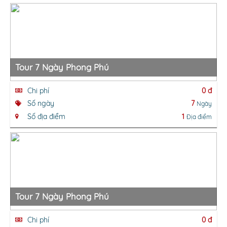
Tour 7 Ngày Phong Phú
Chi phí
0 đ
Số ngày
7
Ngày
Số địa điểm
1
Địa điểm
Tour 7 Ngày Phong Phú
Chi phí
0 đ