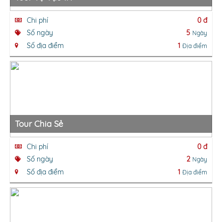
Chi phí
0 đ
Số ngày
5
Ngày
Số địa điểm
1
Địa điểm
Tour Chia Sẻ
Chi phí
0 đ
Số ngày
2
Ngày
Số địa điểm
1
Địa điểm