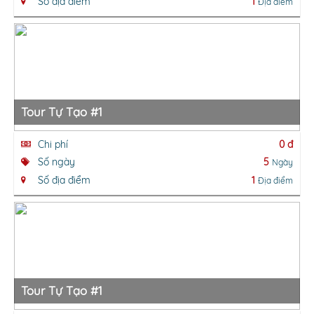
Số địa điểm
1
Địa điểm
Tour Tự Tạo #1
Chi phí
0 đ
Số ngày
5
Ngày
Số địa điểm
1
Địa điểm
Tour Tự Tạo #1