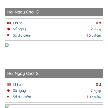
Hai Ngày Chơi Gì
Chi phí
0 đ
Số ngày
2
Ngày
Số địa điểm
1
Địa điểm
Hai Ngày Chơi Gì
Chi phí
0 đ
Số ngày
2
Ngày
Số địa điểm
1
Địa điểm