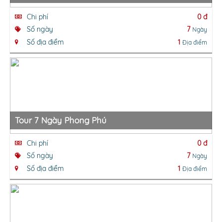
Chi phí
0 đ
Số ngày
7
Ngày
Số địa điểm
1
Địa điểm
Tour 7 Ngày Phong Phú
Chi phí
0 đ
Số ngày
7
Ngày
Số địa điểm
1
Địa điểm