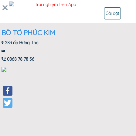
0
Trải nghiệm trên App
ĐĂNG NHẬP
Cài đặt
BÒ TƠ PHÚC KIM
283 ấp Hưng Thọ
0868 78 78 56
Facebook
Twitter