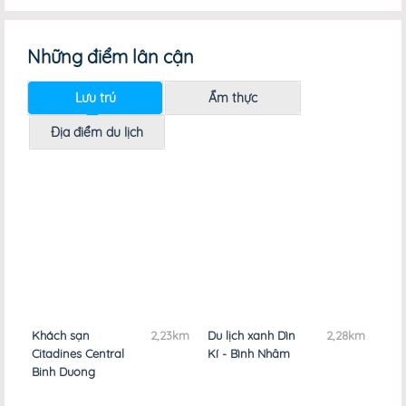
Những điểm lân cận
Lưu trú
Ẩm thực
Địa điểm du lịch
ách sạn
2,23km
Du lịch xanh Dìn
2,28km
Khách sạn 
tadines Central
Kí - Bình Nhâm
Vân
nh Duong