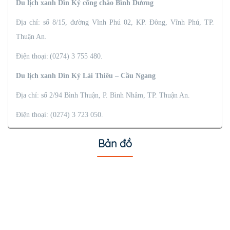
Du lịch xanh Dìn Ký cổng chào Bình Dương
Địa chỉ: số 8/15, đường Vĩnh Phú 02, KP. Đông, Vĩnh Phú, TP.
Thuận An.
Điện thoại:
(0274) 3 755 480.
Du lịch xanh Dìn Ký Lái Thiêu – Cầu Ngang
Địa chỉ: số 2/94 Bình Thuận, P. Bình Nhâm, TP. Thuận An.
Điện thoại: (0274) 3 723 050.
Bản đồ