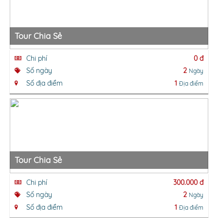
Tour Chia Sẻ
Chi phí
0 đ
Số ngày
2
Ngày
Số địa điểm
1
Địa điểm
Tour Chia Sẻ
Chi phí
300.000 đ
Số ngày
2
Ngày
Số địa điểm
1
Địa điểm