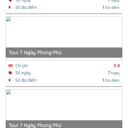
Ngày
Số địa điểm
1
Địa điểm
Tour 7 Ngày Phong Phú
Chi phí
0 đ
Số ngày
7
Ngày
Số địa điểm
1
Địa điểm
Tour 7 Ngày Phong Phú