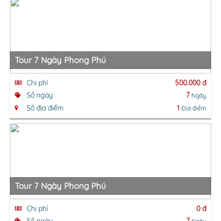
Tour 7 Ngày Phong Phú
Chi phí
500.000 đ
Số ngày
7
Ngày
Số địa điểm
1
Địa điểm
Tour 7 Ngày Phong Phú
Chi phí
0 đ
Số ngày
7