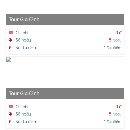
Tour Gia Đình
Chi phí
0 đ
Số ngày
5
Ngày
Số địa điểm
1
Địa điểm
Tour Gia Đình
Chi phí
0 đ
Số ngày
5
Ngày
Số địa điểm
1
Địa điểm