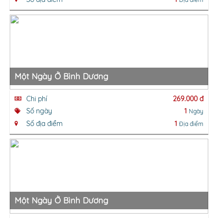
Một Ngày Ở Bình Dương
Chi phí
269.000 đ
Số ngày
1
Ngày
Số địa điểm
1
Địa điểm
Một Ngày Ở Bình Dương