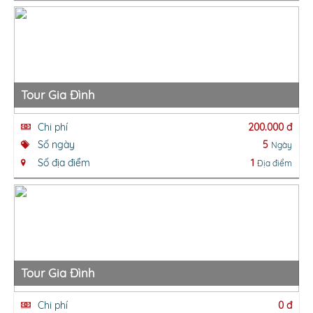
Tour Gia Đình
Chi phí
200.000 đ
Số ngày
5
Ngày
Số địa điểm
1
Địa điểm
Tour Gia Đình
Chi phí
0 đ