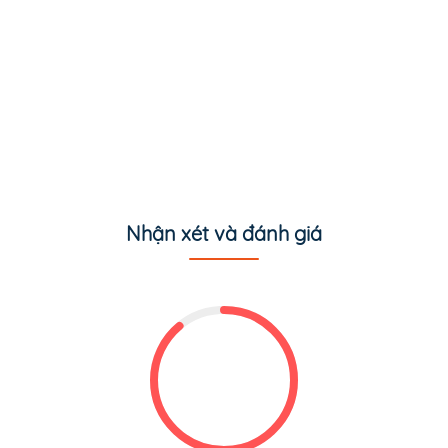
Nhận xét và đánh giá