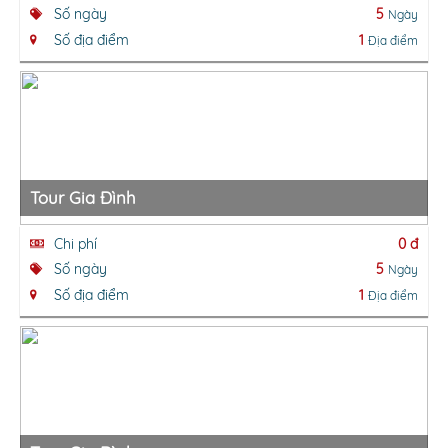
Số ngày
5
Ngày
Số địa điểm
1
Địa điểm
Tour Gia Đình
Chi phí
0 đ
Số ngày
5
Ngày
Số địa điểm
1
Địa điểm