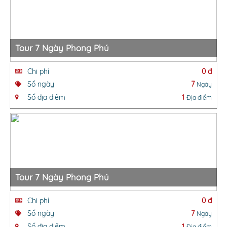
Tour 7 Ngày Phong Phú
Chi phí
0 đ
Số ngày
7
Ngày
Số địa điểm
1
Địa điểm
Tour 7 Ngày Phong Phú
Chi phí
0 đ
Số ngày
7
Ngày
Số địa điểm
1
Địa điểm